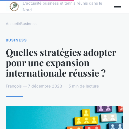
L'actualité business et tennis réunis dans le
Nord
Accueil
›
Business
BUSINESS
Quelles stratégies adopter
pour une expansion
internationale réussie ?
François — 7 décembre 2023 — 5 min de lecture