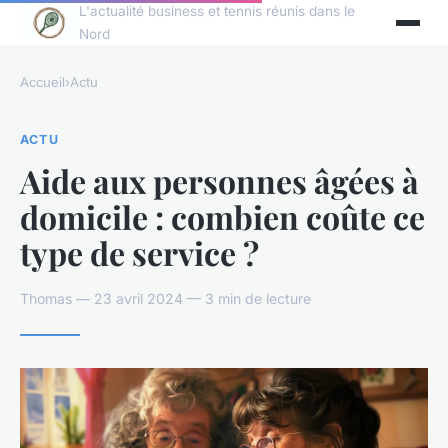
L'actualité business et tennis réunis dans le
Nord
Accueil
›
Actu
ACTU
Aide aux personnes âgées à
domicile : combien coûte ce
type de service ?
Thomas — 23 avril 2024 — 3 min de lecture