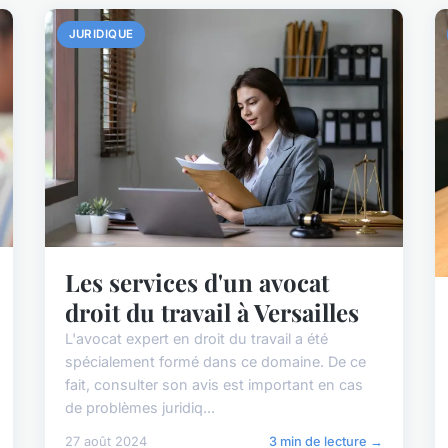
JURIDIQUE
Les services d'un avocat
droit du travail à Versailles
L'avocat expert en droit du travail a été
spécialement formé dans ce domaine. De ce
fait, consulter son avis est important en cas
de problèmes juridiq...
27 août 2024
3 min de lecture →