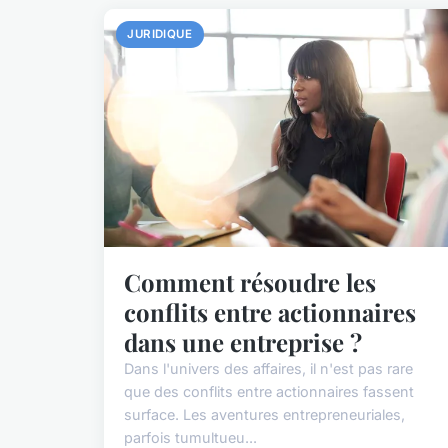
JURIDIQUE
Comment résoudre les
conflits entre actionnaires
dans une entreprise ?
Dans l'univers des affaires, il n'est pas rare
que des conflits entre actionnaires fassent
surface. Les aventures entrepreneuriales,
parfois tumultueu...