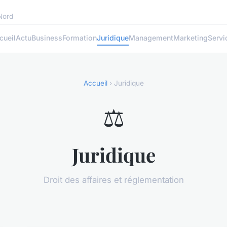
 Nord
cueil
Actu
Business
Formation
Juridique
Management
Marketing
Servi
Accueil
› Juridique
⚖️
Juridique
Droit des affaires et réglementation